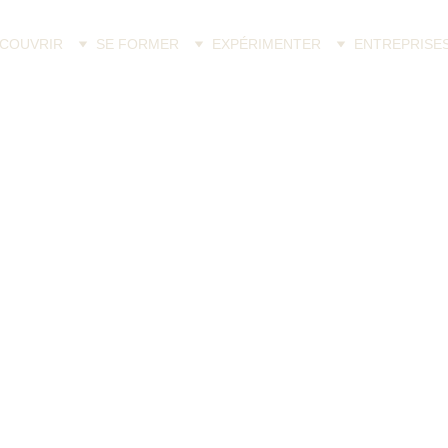
COUVRIR
SE FORMER
EXPÉRIMENTER
ENTREPRISE
----- DIAGNOSTIC ÉNERGÉTIQUE GRATUIT -----
Et si ce qui te bloque 
aujourd'hui avait un sens 